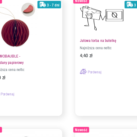
ć
Nowość
3 - 7 dni
3 
Jutowa torba na butelkę
Najniższa cena netto:
4,40 zł
MOBAUBLE -
dany papierowy
iższa cena netto:
Porównaj
 zł
Porównaj
ć
Nowość