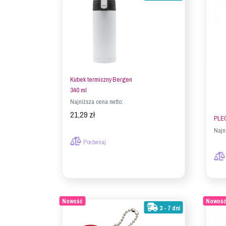
Kubek termiczny Bergen
340 ml
Najniższa cena netto:
21,29 zł
PLE
Najn
Porównaj
Nowość
Nowoś
3 - 7 dni