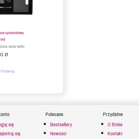
aw upominkowy
ord
iższa cena netto:
81 zł
Porównaj
konto
Polecane
Przydatne
oguj się
Bestsellery
O firmie
ejestruj się
Nowości
Kontakt