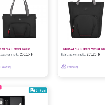
a WENGER Motion Deluxe
TORBA WENGER Motion Vertical Tot
253,15 zł
285,20 zł
iższa cena netto:
Najniższa cena netto:
Porównaj
Porównaj
ć
3 - 7 dni