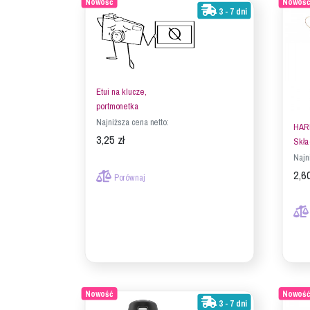
Nowość
Nowoś
3 - 7 dni
Etui na klucze,
portmonetka
Najniższa cena netto:
HAR
3,25 zł
Skła
Najn
2,60
Porównaj
Nowość
Nowoś
3 - 7 dni