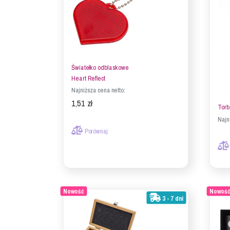
Światełko odblaskowe
Heart Reflect
Najniższa cena netto:
1,51 zł
Torb
Najn
Porównaj
Nowość
Nowoś
3 - 7 dni