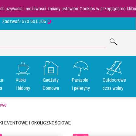
 ich używania i możliwości zmiany ustawień Cookies w przeglądarce
klikn
Zadzwoń!
570 501 105
ka
Kubki
Gadżety
Parasole
Outdoorowe
a
i bidony
Domowe
i peleryny
czas wolny
iowe
nki eventowe i okolicznoŚciowe