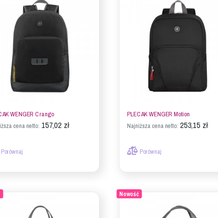
CAK WENGER Crango
PLECAK WENGER Motion
157,02 zł
253,15 zł
iższa cena netto:
Najniższa cena netto:
Porównaj
Porównaj
ć
Nowość