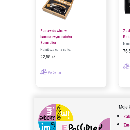
Zestaw do wina w
Zest
bambusowym pudełku
Bedf
Sommelier
Najn
Najniższa cena netto:
76,
22,69 zł
Porównaj
Moje 
Zal
Zar