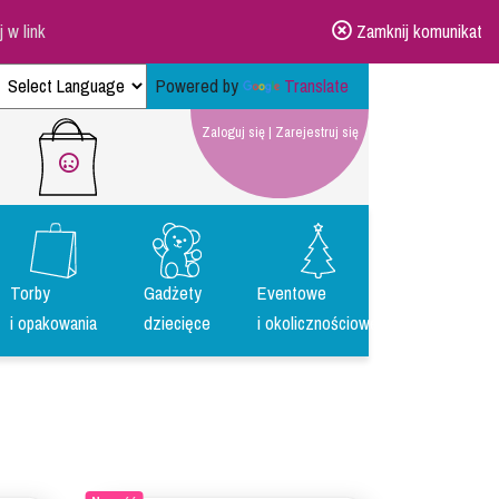
ij w link
Zamknij komunikat
Powered by
Translate
Zaloguj się
|
Zarejestruj się
Torby
Gadżety
Eventowe
i opakowania
dziecięce
i okolicznościowe