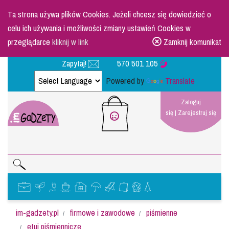
Ta strona używa plików Cookies. Jeżeli chcesz się dowiedzieć o
celu ich używania i możliwości zmiany ustawień Cookies w
przeglądarce
kliknij w link
Zamknij komunikat
Zapytaj!
570 501 105
Powered by
Translate
Zaloguj
się
|
Zarejestruj się
im-gadzety.pl
firmowe i zawodowe
piśmienne
etui piśmiennicze