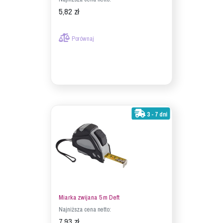
5,82 zł
Porównaj
3 - 7 dni
Miarka zwijana 5 m Deft
Najniższa cena netto:
7,93 zł