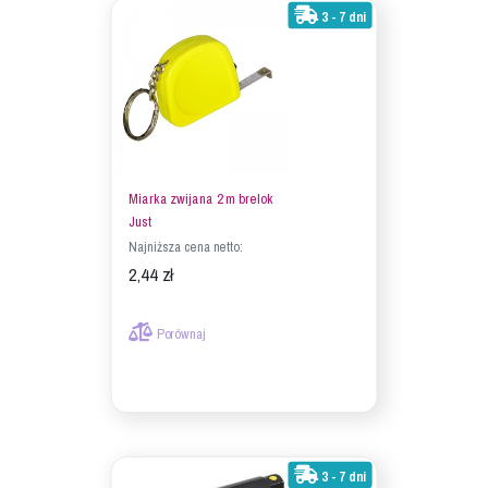
3 - 7 dni
Miarka zwijana 2 m brelok
Just
Najniższa cena netto:
2,44 zł
Porównaj
3 - 7 dni