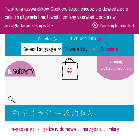
Ta strona używa plików Cookies. Jeżeli chcesz się dowiedzieć o
celu ich używania i możliwości zmiany ustawień Cookies w
przeglądarce
kliknij w link
Zamknij komunikat
Zapytaj!
570 501 105
Powered by
Translate
Zaloguj
się
|
Zarejestruj się
im-gadzety.pl
gadżety domowe
narzędzia
miary