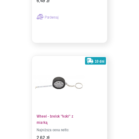
6,49 zł
Porównaj
10 dni
Wheel - brelok ''koło'' z
miarką
Najniższa cena netto:
2,62 zł