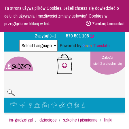
Ta strona używa plików Cookies. Jeżeli chcesz się dowiedzieć o
celu ich używania i możliwości zmiany ustawień Cookies w
przeglądarce
kliknij w link
Zamknij komunikat
Zapytaj!
570 501 105
Powered by
Translate
Zaloguj
się
|
Zarejestruj się
im-gadzety.pl
dziecięce
szkolne i piśmienne
linijki