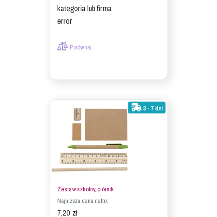
kategoria lub firma
error
Porównaj
3 - 7 dni
Zestaw szkolny, piórnik
Najniższa cena netto:
7,20 zł