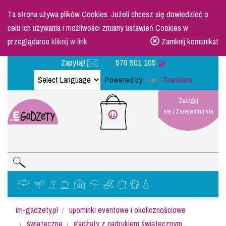
Ta strona używa plików Cookies. Jeżeli chcesz się dowiedzieć o
celu ich używania i możliwości zmiany ustawień Cookies w
przeglądarce
kliknij w link
Zamknij komunikat
Zapytaj!
570 501 105
Powered by
Translate
Zaloguj
się
|
Zarejestruj się
im-gadzety.pl
upominki eventowe i okolicznościowe
świąteczne
gadżety z nadrukiem świątecznym