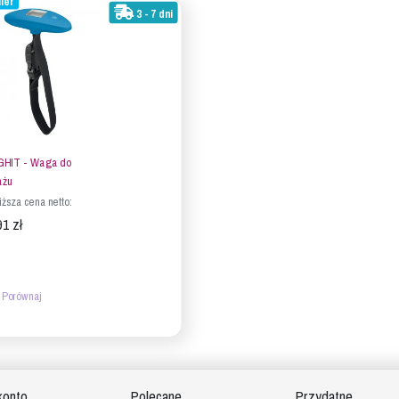
ler
3 - 7 dni
GHIT - Waga do
ażu
iższa cena netto:
91 zł
Porównaj
konto
Polecane
Przydatne