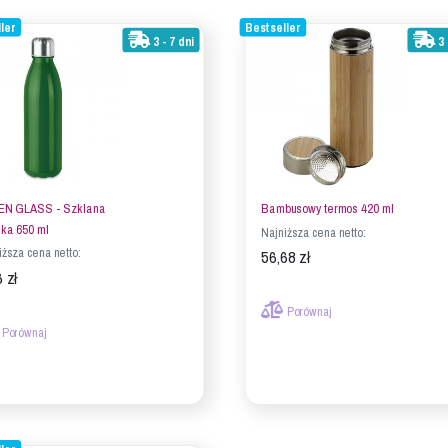
ler
Bestseller
3 - 7 dni
3 
EN GLASS - Szklana
Bambusowy termos 420 ml
lka 650 ml
Najniższa cena netto:
iższa cena netto:
56,68 zł
 zł
Porównaj
Porównaj