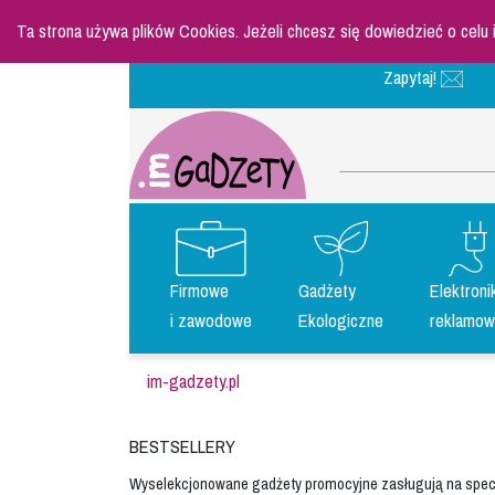
Ta strona używa plików Cookies. Jeżeli chcesz się dowiedzieć o celu
Zapytaj!
Firmowe
Gadżety
Elektroni
i zawodowe
Ekologiczne
reklamow
im-gadzety.pl
bestsellery
Wyselekcjonowane gadżety promocyjne zasługują na spec