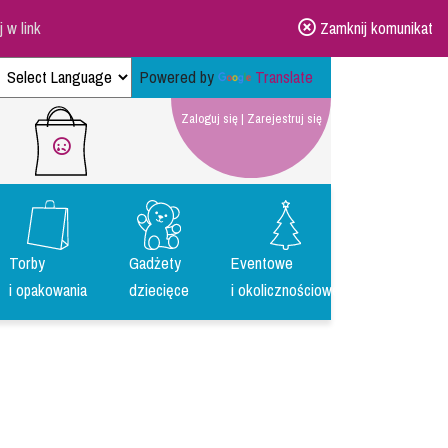
ij w link
Zamknij komunikat
Powered by
Translate
Zaloguj się
|
Zarejestruj się
Torby
Gadżety
Eventowe
i opakowania
dziecięce
i okolicznościowe