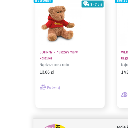
Bestseller
Bestsel
3 - 7 dni
JOHNNY - Pluszowy miś w
WEI
koszulce
bag
Najniższa cena netto:
Najn
13,06 zł
14,
Porównaj
Moje 