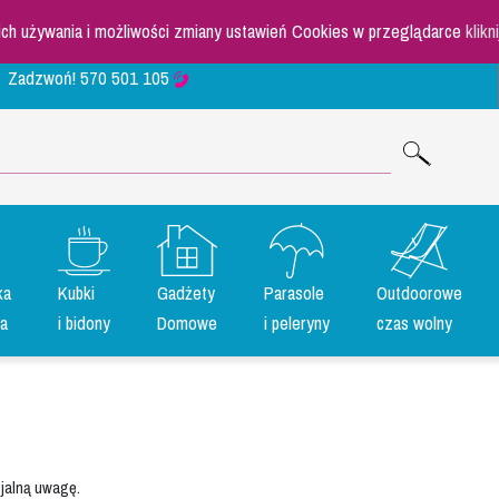
 ich używania i możliwości zmiany ustawień Cookies w przeglądarce
klikn
Zadzwoń!
570 501 105
ka
Kubki
Gadżety
Parasole
Outdoorowe
a
i bidony
Domowe
i peleryny
czas wolny
jalną uwagę.