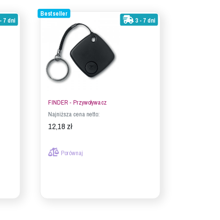
Bestseller
- 7 dni
3 - 7 dni
FINDER - Przywoływacz
Najniższa cena netto:
12,18 zł
Porównaj