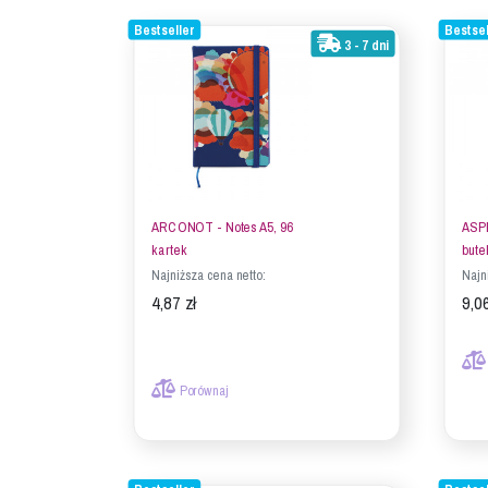
Bestseller
Bestsel
3 - 7 dni
ARCONOT - Notes A5, 96
ASP
kartek
bute
Najniższa cena netto:
Najn
4,87 zł
9,06
Porównaj