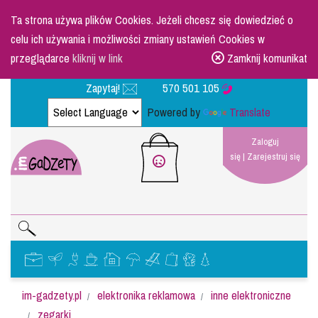
Ta strona używa plików Cookies. Jeżeli chcesz się dowiedzieć o
celu ich używania i możliwości zmiany ustawień Cookies w
przeglądarce
kliknij w link
Zamknij komunikat
Zapytaj!
570 501 105
Powered by
Translate
Zaloguj
się
|
Zarejestruj się
im-gadzety.pl
elektronika reklamowa
inne elektroniczne
zegarki