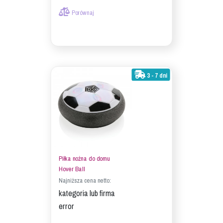
Porównaj
3 - 7 dni
Piłka nożna do domu
Hover Ball
Najniższa cena netto:
kategoria lub firma
error