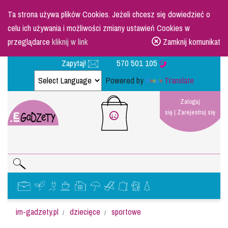
Ta strona używa plików Cookies. Jeżeli chcesz się dowiedzieć o
celu ich używania i możliwości zmiany ustawień Cookies w
przeglądarce
kliknij w link
Zamknij komunikat
Zapytaj!
570 501 105
Powered by
Translate
Zaloguj
się
|
Zarejestruj się
im-gadzety.pl
dziecięce
sportowe