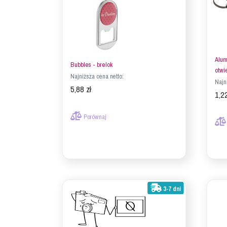
Alum
Bubbles - brelok
otwi
Najniższa cena netto:
Najn
5,88 zł
1,22
Porównaj
3-7 dni