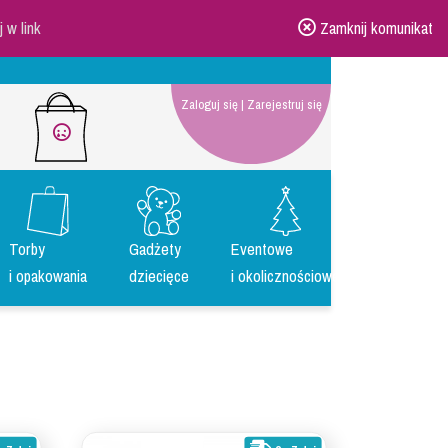
ij w link
Zamknij komunikat
Zaloguj się
|
Zarejestruj się
Torby
Gadżety
Eventowe
i opakowania
dziecięce
i okolicznościowe