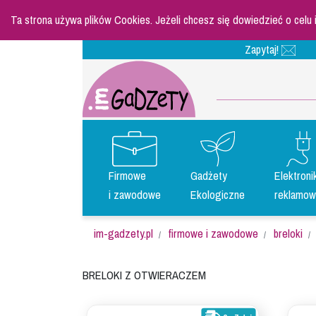
Ta strona używa plików Cookies. Jeżeli chcesz się dowiedzieć o celu
Zapytaj!
Firmowe
Gadżety
Elektroni
i zawodowe
Ekologiczne
reklamow
im-gadzety.pl
firmowe i zawodowe
breloki
Breloki z otwieraczem