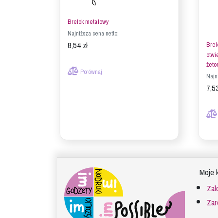
Brelok metalowy
Najniższa cena netto:
8,54 zł
Brel
otwi
żeto
Porównaj
Najn
7,53
Moje 
Zal
Zar