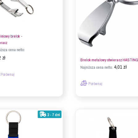
iniowy brelok -
eracz
iższa cena netto:
 zł
Brelok metalowy otwieracz HASTIN
4,01 zł
Najniższa cena netto:
Porównaj
Porównaj
3 - 7 dni