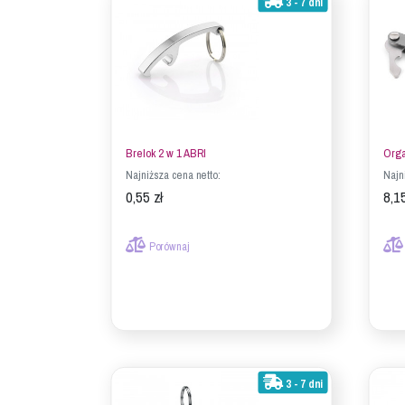
3 - 7 dni
Brelok 2 w 1 ABRI
Orga
Najniższa cena netto:
Najn
0,55 zł
8,15
Porównaj
3 - 7 dni