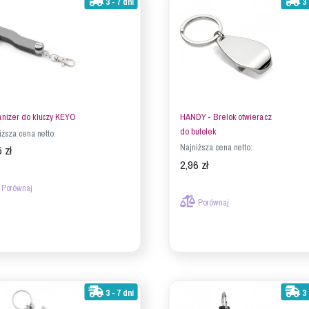
3 - 7 dni
3 
nizer do kluczy KEYO
HANDY - Brelok otwieracz
do butelek
iższa cena netto:
Najniższa cena netto:
 zł
2,96 zł
Porównaj
Porównaj
3 - 7 dni
3 