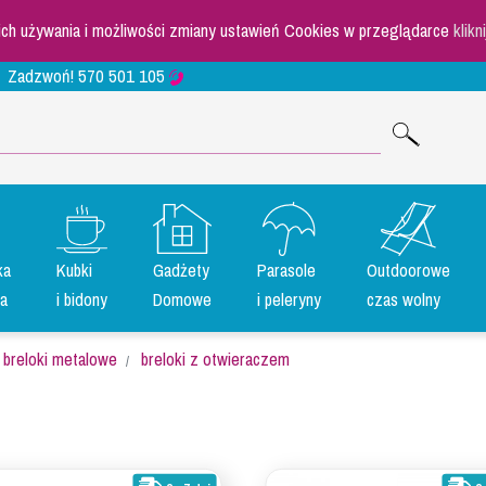
 ich używania i możliwości zmiany ustawień Cookies w przeglądarce
klikn
Zadzwoń!
570 501 105
ka
Kubki
Gadżety
Parasole
Outdoorowe
a
i bidony
Domowe
i peleryny
czas wolny
breloki metalowe
breloki z otwieraczem