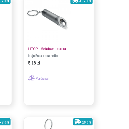
- 7 dni
3 - 7 dni
LITOP - Metalowa latarka
Najniższa cena netto:
5,18 zł
Porównaj
- 7 dni
10 dni