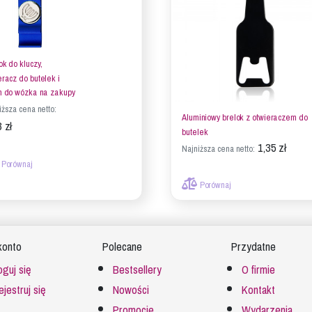
ok do kluczy,
eracz do butelek i
n do wózka na zakupy
iższa cena netto:
Aluminiowy brelok z otwieraczem do
 zł
butelek
1,35 zł
Najniższa cena netto:
Porównaj
Porównaj
konto
Polecane
Przydatne
oguj się
Bestsellery
O firmie
ejestruj się
Nowości
Kontakt
Promocje
Wydarzenia