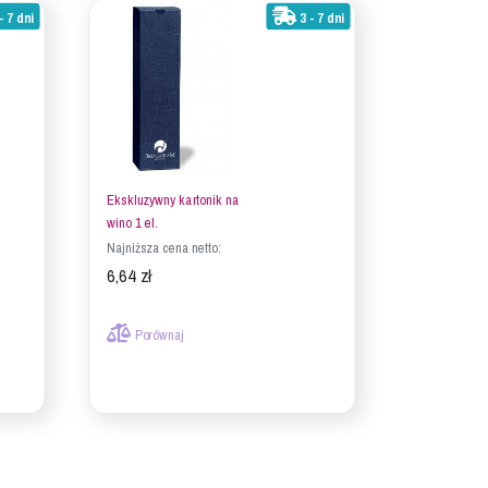
- 7 dni
3 - 7 dni
Ekskluzywny kartonik na
wino 1 el.
Najniższa cena netto:
6,64 zł
Porównaj