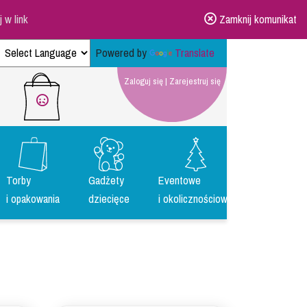
ij w link
Zamknij komunikat
Powered by
Translate
Zaloguj się
|
Zarejestruj się
Torby
Gadżety
Eventowe
i opakowania
dziecięce
i okolicznościowe