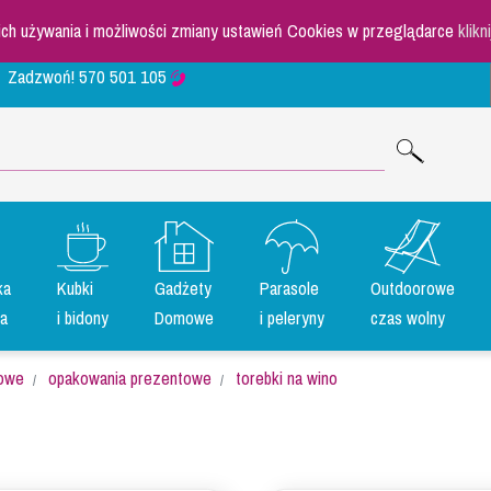
 ich używania i możliwości zmiany ustawień Cookies w przeglądarce
klikn
Zadzwoń!
570 501 105
ka
Kubki
Gadżety
Parasole
Outdoorowe
a
i bidony
Domowe
i peleryny
czas wolny
iowe
opakowania prezentowe
torebki na wino