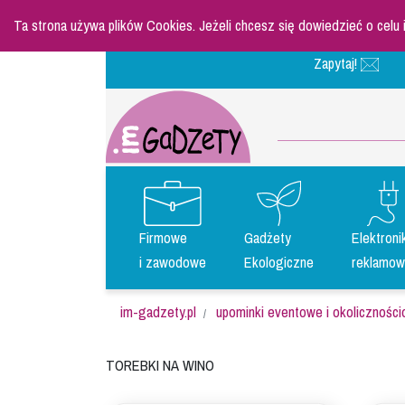
Ta strona używa plików Cookies. Jeżeli chcesz się dowiedzieć o celu
Zapytaj!
Firmowe
Gadżety
Elektroni
i zawodowe
Ekologiczne
reklamow
im-gadzety.pl
upominki eventowe i okolicznośc
Torebki na wino