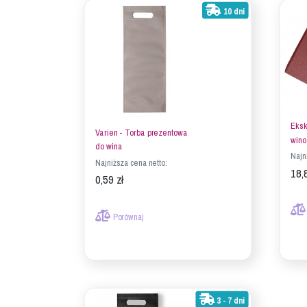
10 dni
Eksk
Varien - Torba prezentowa
wino 
do wina
Najn
Najniższa cena netto:
18,
0,59 zł
Porównaj
3 - 7 dni