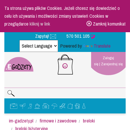
Ta strona używa plików Cookies. Jeżeli chcesz się dowiedzieć o
celu ich używania i możliwości zmiany ustawień Cookies w
przeglądarce
kliknij w link
Zamknij komunikat
Zapytaj!
570 501 105
Powered by
Translate
Zaloguj
się
|
Zarejestruj się
im-gadzety.pl
firmowe i zawodowe
breloki
breloki biżuteryjne