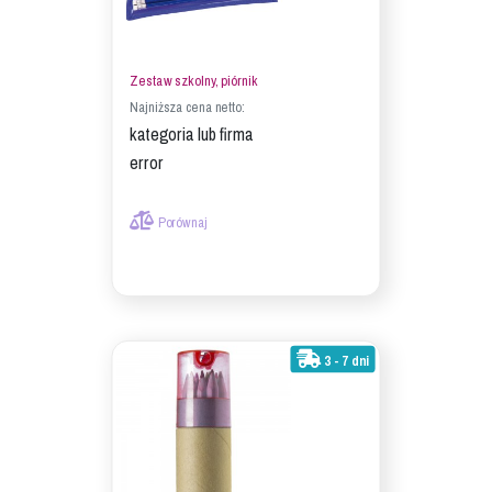
Zestaw szkolny, piórnik
Najniższa cena netto:
kategoria lub firma
error
Porównaj
3 - 7 dni