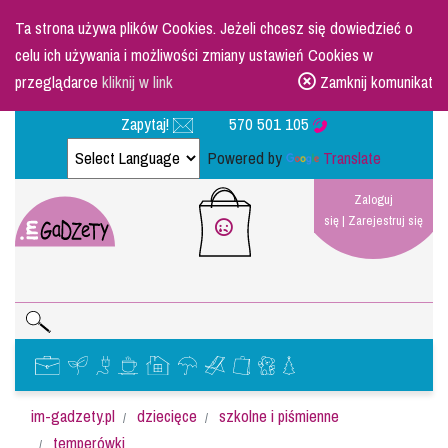
Ta strona używa plików Cookies. Jeżeli chcesz się dowiedzieć o
celu ich używania i możliwości zmiany ustawień Cookies w
przeglądarce
kliknij w link
Zamknij komunikat
Zapytaj!
570 501 105
Powered by
Translate
Zaloguj
się
|
Zarejestruj się
im-gadzety.pl
dziecięce
szkolne i piśmienne
temperówki