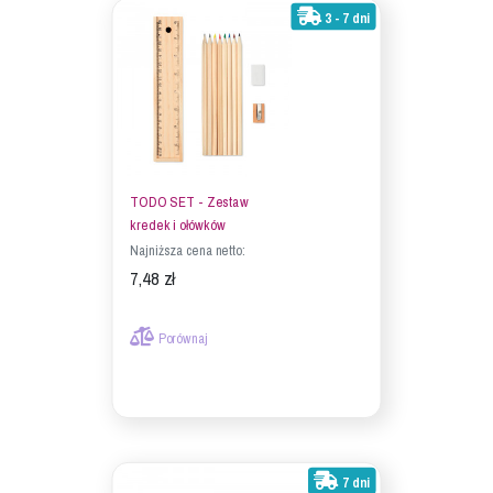
3 - 7 dni
TODO SET - Zestaw
kredek i ołówków
Najniższa cena netto:
7,48 zł
Porównaj
7 dni