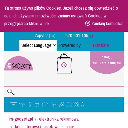
Ta strona używa plików Cookies. Jeżeli chcesz się dowiedzieć o
celu ich używania i możliwości zmiany ustawień Cookies w
przeglądarce
kliknij w link
Zamknij komunikat
Zapytaj!
570 501 105
Powered by
Translate
Zaloguj
się
|
Zarejestruj się
im-gadzety.pl
elektronika reklamowa
komputerowa / tabletowa
huby