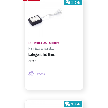
3 - 7 dni
Ładowarka USB 6 portów
Najniższa cena netto:
kategoria lub firma
error
Porównaj
3 - 7 dni