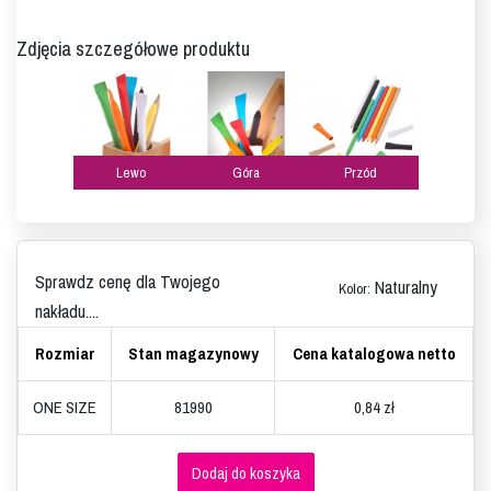
Zdjęcia szczegółowe produktu
Lewo
Góra
Przód
Sprawdz cenę dla Twojego
Naturalny
Kolor:
nakładu....
Rozmiar
Stan magazynowy
Cena katalogowa netto
ONE SIZE
81990
0,84 zł
Dodaj do koszyka