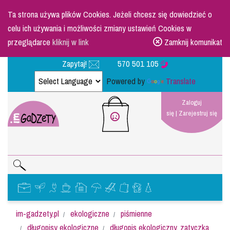
Ta strona używa plików Cookies. Jeżeli chcesz się dowiedzieć o
celu ich używania i możliwości zmiany ustawień Cookies w
przeglądarce
kliknij w link
Zamknij komunikat
Zapytaj!
570 501 105
Powered by
Translate
Zaloguj
się
|
Zarejestruj się
im-gadzety.pl
ekologiczne
piśmienne
długopisy ekologiczne
długopis ekologiczny, zatyczka