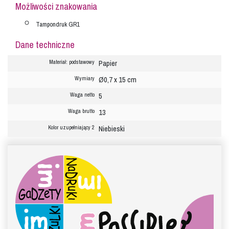
Możliwości znakowania
Tampondruk GR1
Dane techniczne
Papier
Materiał: podstawowy
Ø0,7 x 15 cm
Wymiary
5
Waga netto
13
Waga brutto
Niebieski
Kolor uzupełniający 2